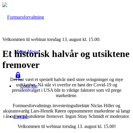
Velkommen til webinar torsdag 13. august kl. 15.00:
Et historisk halvår og utsiktene
Menu
Menu
fremover
Det har vært et spesielt halvår med store svingninger og mye
usikkerhet. Nå står vi overfor en høst der Covid-19 og
Logg inn
presidentvalget i USA blir to viktige faktorer som vil prege
markedene.
Formuesforvaltnings investeringsdirektør Niclas Hiller og
aksjeansvarlig Lars-Henrik Røren oppsummerer markedene så langt
i år og ser på utsiktene fremover. Ingun Stray Schmidt er moderator.
English
Velkommen til webinar torsdag 13. august kl. 15.00!